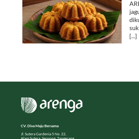
ARE
jag
dik
suk
[...]
CV. Diva Maju Bersama
Jl. Sutera Gardenia 5 No. 22,
Alam Sutera, Serpong, Tangerang