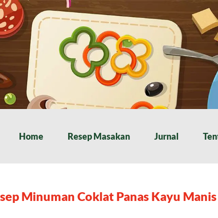
Home
Resep Masakan
Jurnal
Ten
sep Minuman Coklat Panas Kayu Manis