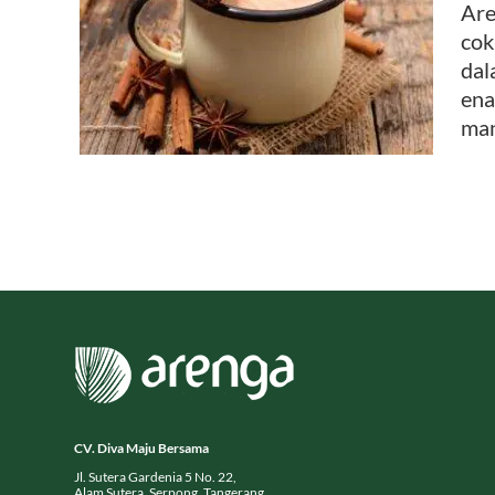
Are
cok
 Kayu
dal
ena
man
CV. Diva Maju Bersama
Jl. Sutera Gardenia 5 No. 22,
Alam Sutera, Serpong, Tangerang