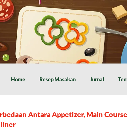
Home
Resep Masakan
Jurnal
Ten
rbedaan Antara Appetizer, Main Course
liner