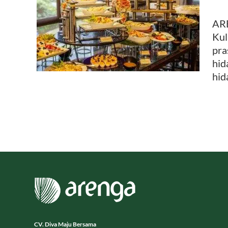
 Main
ARE
Dunia
Kul
pra
hid
hid
CV. Diva Maju Bersama