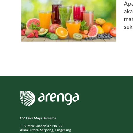
Apa
aka
: Mana
man
sek
CV. Diva Maju Bersama
Jl. Sutera Gardenia 5 No. 22,
Alam Sutera, Serpong, Tangerang