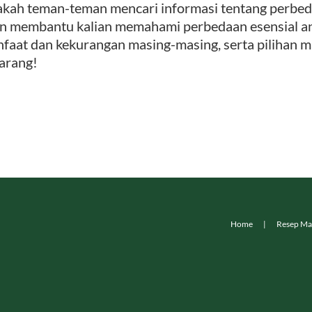
kah teman-teman mencari informasi tentang perbedaa
n membantu kalian memahami perbedaan esensial an
faat dan kekurangan masing-masing, serta pilihan ma
arang!
Home
Resep Ma