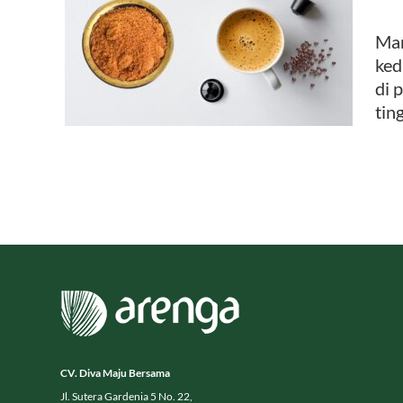
agai
Man
it dan
ked
di 
tin
CV. Diva Maju Bersama
Jl. Sutera Gardenia 5 No. 22,