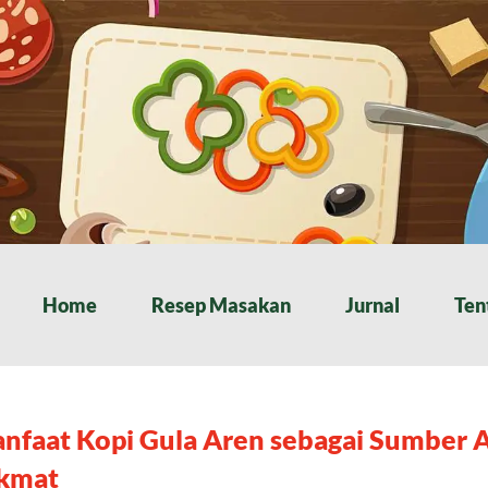
Home
Resep Masakan
Jurnal
Ten
nfaat Kopi Gula Aren sebagai Sumber An
kmat