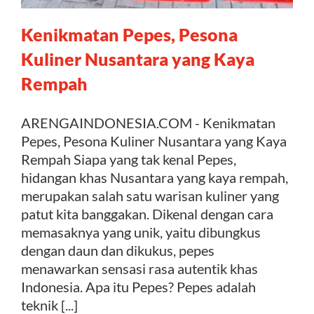
Kenikmatan Pepes, Pesona
Kontak
Kuliner Nusantara yang Kaya
Rempah
ARENGAINDONESIA.COM - Kenikmatan
Pepes, Pesona Kuliner Nusantara yang Kaya
Rempah Siapa yang tak kenal Pepes,
hidangan khas Nusantara yang kaya rempah,
merupakan salah satu warisan kuliner yang
patut kita banggakan. Dikenal dengan cara
memasaknya yang unik, yaitu dibungkus
dengan daun dan dikukus, pepes
menawarkan sensasi rasa autentik khas
Indonesia. Apa itu Pepes? Pepes adalah
teknik [...]