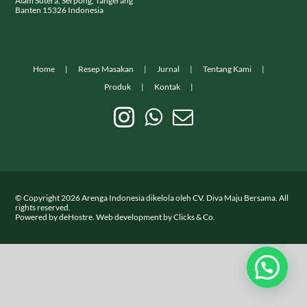
Alam Sutera, Serpong, Tangerang
Banten 15326 Indonesia
Kontak
Home
Resep Masakan
Jurnal
Tentang Kami
Produk
Kontak
© Copyright
2026
Arenga Indonesia dikelola oleh CV. Diva Maju Bersama. All
rights reserved.
Powered by
deHostre
. Web development by
Clicks & Co.