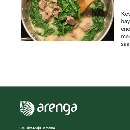
: Kuah
Key
 Gula
bay
ene
mem
saa
CV. Diva Maju Bersama