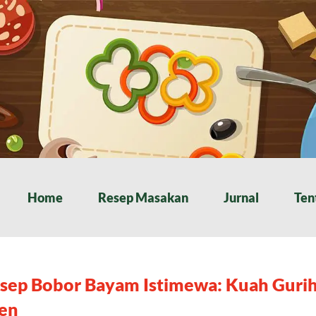
Home
Resep Masakan
Jurnal
Ten
sep Bobor Bayam Istimewa: Kuah Gurih
en