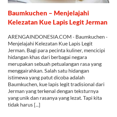
Baumkuchen – Menjelajahi
Kontak
Kelezatan Kue Lapis Legit Jerman
ARENGAINDONESIA.COM - Baumkuchen -
Menjelajahi Kelezatan Kue Lapis Legit
Jerman. Bagi para pecinta kuliner, mencicipi
hidangan khas dari berbagai negara
merupakan sebuah petualangan rasa yang
menggairahkan. Salah satu hidangan
istimewa yang patut dicoba adalah
Baumkuchen, kue lapis legit tradisional dari
Jerman yang terkenal dengan teksturnya
yang unik dan rasanya yang lezat. Tapi kita
tidak harus [...]