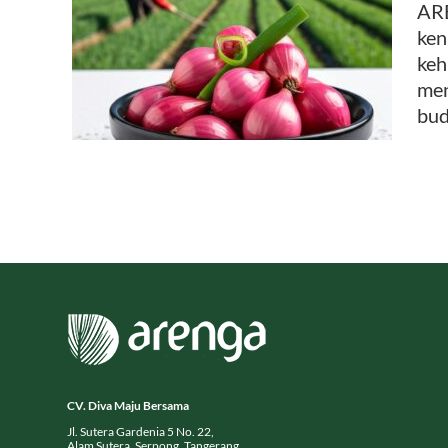
ARE
ken
kadar
keh
men
bud
CV. Diva Maju Bersama
Jl. Sutera Gardenia 5 No. 22,
Alam Sutera, Serpong, Tangerang