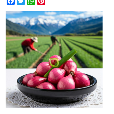
Facebook
Twitter
WhatsApp
Pinterest
dari
Sekadar
Bumbu
Kontak
Dapur