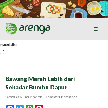
Skip
to
content
Toggle
Naviga
Home
Menyukai ini:
Memuat...
Resep Masakan
Jurnal
Bawang Merah Lebih dari
Sekadar Bumbu Dapur
Tentang Kami
pada
Categories:
Kuliner Indonesia
|
Komentar Dinonaktifkan
Bawang
Merah
Produk
Lebih