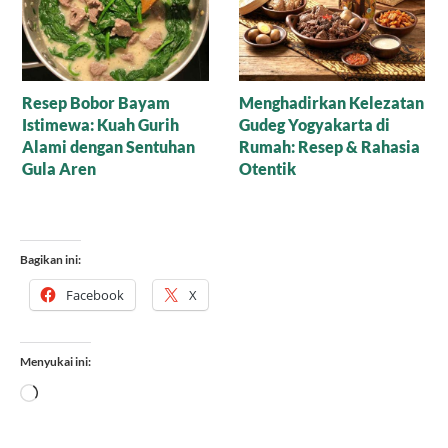
Nasi Tim Lapis Ayam
Kilau Karamel Arenga
dalam Sate Sapi Manis:
Rahasia Kelezatan yang
Menggoda Lidah
Bagikan ini:
Facebook
X
Menyukai ini:
Memuat...