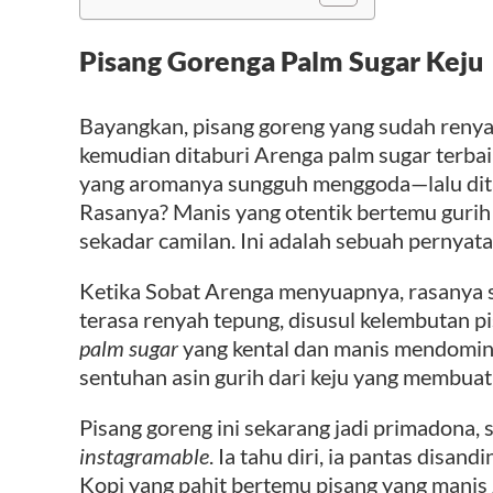
Pisang Gorenga Palm Sugar Keju
Bayangkan, pisang goreng yang sudah renyah
kemudian ditaburi Arenga palm sugar terbaik
yang aromanya sungguh menggoda—lalu dita
Rasanya? Manis yang otentik bertemu gurih a
sekadar camilan. Ini adalah sebuah pernyata
Ketika Sobat Arenga menyuapnya, rasanya 
terasa renyah tepung, disusul kelembutan p
palm sugar
yang kental dan manis mendomina
sentuhan asin gurih dari keju yang membuat 
Pisang goreng ini sekarang jadi primadona, 
instagramable
. Ia tahu diri, ia pantas disan
Kopi yang pahit bertemu pisang yang manis gu