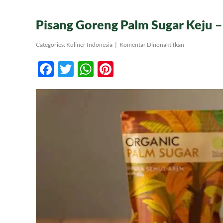
Pisang Goreng Palm Sugar Keju –
pada
Categories:
Kuliner Indonesia
|
Komentar Dinonaktifkan
Pisang
Goreng
Facebook
Twitter
WhatsApp
Pinterest
Palm
Sugar
Keju
–
Camilan
Rakyat
Sampai
Sultan