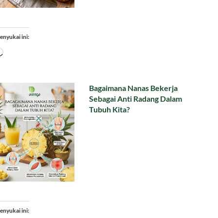
enyukai ini:
Memuat...
Bagaimana Nanas Bekerja
Sebagai Anti Radang Dalam
Tubuh Kita?
enyukai ini: