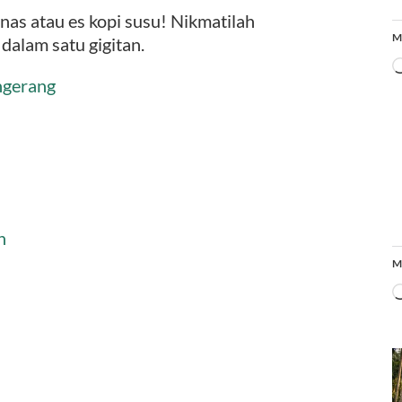
as atau es kopi susu! Nikmatilah
M
 dalam satu gigitan.
ngerang
n
M