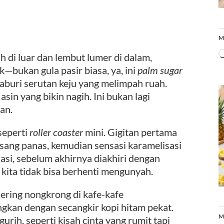
M
 di luar dan lembut lumer di dalam,
—bukan gula pasir biasa, ya, ini
palm sugar
buri serutan keju yang melimpah ruah.
sin yang bikin nagih. Ini bukan lagi
an.
seperti
roller coaster
mini. Gigitan pertama
isang panas, kemudian sensasi karamelisasi
si, sebelum akhirnya diakhiri dengan
kita tidak bisa berhenti mengunyah.
sering nongkrong di kafe-kafe
dingkan dengan secangkir kopi hitam pekat.
M
rih, seperti kisah cinta yang rumit tapi