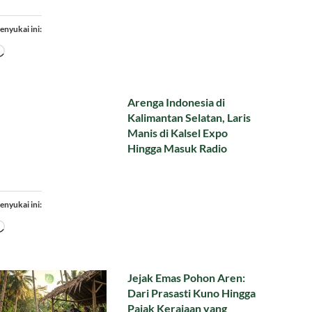
enyukai ini:
Memuat...
Arenga Indonesia di
Kalimantan Selatan, Laris
Manis di Kalsel Expo
Hingga Masuk Radio
enyukai ini:
Memuat...
Jejak Emas Pohon Aren:
Dari Prasasti Kuno Hingga
Pajak Kerajaan yang