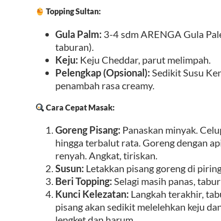
Topping Sultan:
Gula Palm:
3-4 sdm ARENGA Gula Pale
taburan).
Keju:
Keju Cheddar, parut melimpah.
Pelengkap (Opsional):
Sedikit Susu Ke
penambah rasa creamy.
Cara Cepat Masak:
Goreng Pisang:
Panaskan minyak. Celu
hingga terbalut rata. Goreng dengan a
renyah. Angkat, tiriskan.
Susun:
Letakkan pisang goreng di piring 
Beri Topping:
Selagi masih panas, tabur
Kunci Kelezatan:
Langkah terakhir, tab
pisang akan sedikit melelehkan keju da
lengket dan harum.