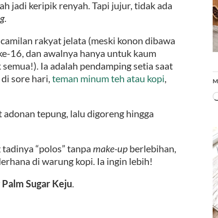
ah jadi keripik renyah. Tapi jujur, tidak ada
g
.
h camilan rakyat jelata (meski konon dibawa
 ke-16, dan awalnya hanya untuk kaum
 semua!). Ia adalah pendamping setia saat
di sore hari,
teman minum teh atau kopi
,
M
 adonan tepung, lalu digoreng hingga
tadinya “polos” tanpa
make-up
berlebihan,
derhana di warung kopi. Ia ingin lebih!
 Palm Sugar Keju
.