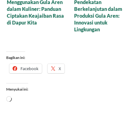
Menjejak Sejarah dan
Perbedaan Gula Aren
Kearifan Lokal di Balik
dan Gula Merah: Si Manis
Cetakan Gula Batok
Mana yang Paling Setia
Menemani Harimu?
Bagikan ini:
Facebook
X
Menyukai ini:
Memuat...