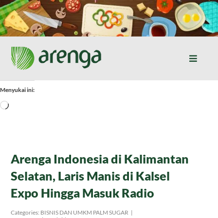
Skip
to
content
Toggle
Naviga
Home
Menyukai ini:
Memuat...
Resep Masakan
Jurnal
Arenga Indonesia di Kalimantan
Selatan, Laris Manis di Kalsel
Tentang Kami
Expo Hingga Masuk Radio
Produk
Categories:
BISNIS DAN UMKM PALM SUGAR
|