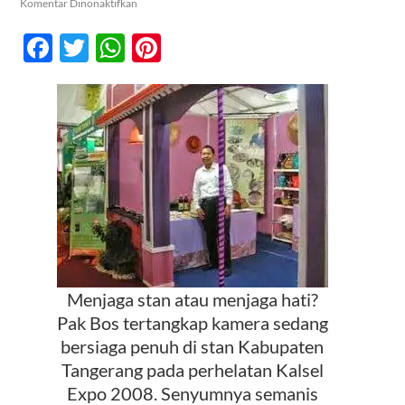
pada
Komentar Dinonaktifkan
Arenga
Indonesia
Facebook
Twitter
WhatsApp
Pinterest
di
Kontak
Kalimantan
Selatan,
Laris
Manis
di
Kalsel
Expo
Hingga
Masuk
Radio
Menjaga stan atau menjaga hati?
Pak Bos tertangkap kamera sedang
bersiaga penuh di stan Kabupaten
Tangerang pada perhelatan Kalsel
Expo 2008. Senyumnya semanis