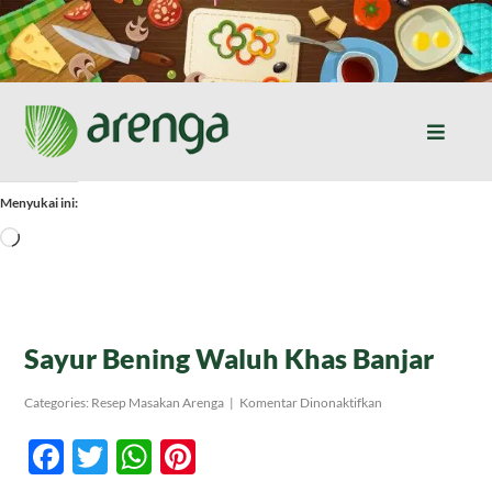
Skip
to
content
Toggle
Naviga
Home
Menyukai ini:
Memuat...
Resep Masakan
Jurnal
Sayur Bening Waluh Khas Banjar
pada
Categories:
Resep Masakan Arenga
|
Komentar Dinonaktifkan
Tentang Kami
Sayur
Bening
Facebook
Twitter
WhatsApp
Pinterest
Waluh
Khas
Produk
Banjar