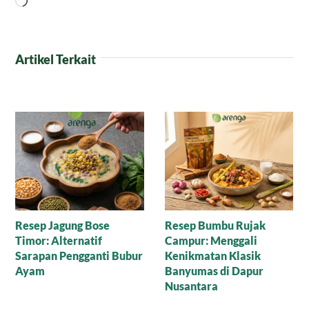
Memuat...
Artikel Terkait
Manisnya Cokelat
Puding Tempe untuk
Cornflakes Gula Aren,
Anak yang Suka Pilih-
Mari Nikmati Camilan
Pilih Makanan
Sehat yang Mewah