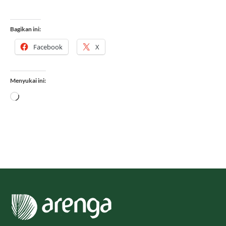
Bagikan ini:
Facebook
X
Menyukai ini:
Memuat...