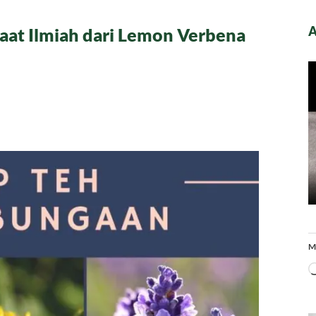
A
at Ilmiah dari Lemon Verbena
da
sep
ga-
gaan:
faat
iah
i
mon
bena
gga
semary
M