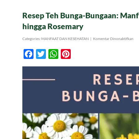
Resep Teh Bunga-Bungaan: Manfa
hingga Rosemary
pa
Categories:
MANFAAT DAN KESEHATAN
|
Komentar Dinonaktifkan
Re
Teh
Facebook
Twitter
WhatsApp
Pinterest
Bun
Bun
Man
Ilm
dar
Le
Ver
hin
Ro