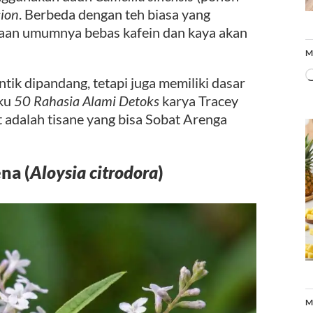
sion
. Berbeda dengan teh biasa yang
gaan umumnya bebas kafein dan kaya akan
M
tik dipandang, tetapi juga memiliki dasar
uku
50 Rahasia Alami Detoks
karya Tracey
ut adalah tisane yang bisa Sobat Arenga
na (
Aloysia citrodora
)
M