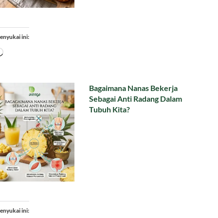
enyukai ini:
Memuat...
Bagaimana Nanas Bekerja
Sebagai Anti Radang Dalam
Tubuh Kita?
enyukai ini: