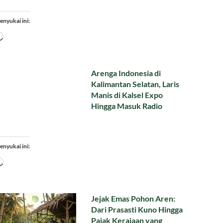
enyukai ini:
Memuat...
Arenga Indonesia di
Kalimantan Selatan, Laris
Manis di Kalsel Expo
Hingga Masuk Radio
enyukai ini:
Memuat...
Jejak Emas Pohon Aren:
Dari Prasasti Kuno Hingga
Pajak Kerajaan yang