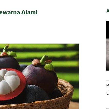
A
Pewarna Alami
aat
gis
gai
rna
i
M