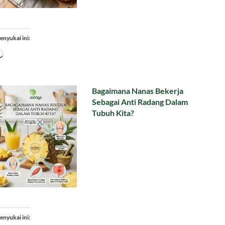
enyukai ini:
Memuat...
Bagaimana Nanas Bekerja
Sebagai Anti Radang Dalam
Tubuh Kita?
enyukai ini: