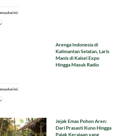
enyukai ini:
Memuat...
Arenga Indonesia di
Kalimantan Selatan, Laris
Manis di Kalsel Expo
Hingga Masuk Radio
enyukai ini:
Memuat...
Jejak Emas Pohon Aren:
Dari Prasasti Kuno Hingga
Pajak Kerajaan yang