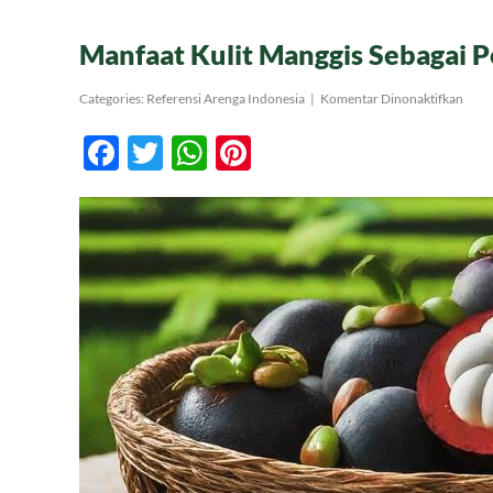
Manfaat Kulit Manggis Sebagai 
pada
Categories:
Referensi Arenga Indonesia
|
Komentar Dinonaktifkan
Manf
Kulit
Facebook
Twitter
WhatsApp
Pinterest
Mang
Seba
Pewa
Alam