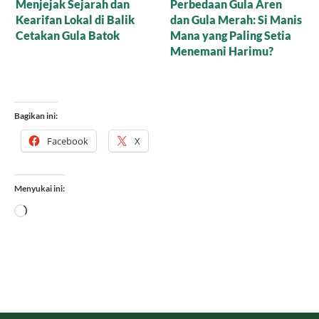
Uji Kualitas Gula Aren:
Menggunakan Gula Aren
Rahasia Aroma Surgawi
dalam Kuliner: Panduan
di Balik Kelezatan
Ciptakan Keajaiban Rasa
Biskuit dan Minuman
di Dapur Kita
Moderen
Bagikan ini:
Facebook
X
Menyukai ini:
Memuat...