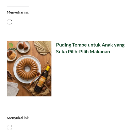
Menyukai ini:
Memuat...
Puding Tempe untuk Anak yang
Suka Pilih-Pilih Makanan
Menyukai ini:
Memuat...