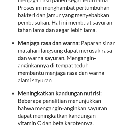
Proses ini menghambat pertumbuhan
bakteri dan jamur yang menyebabkan
pembusukan. Hal ini membuat sayuran
tahan lama dan segar lebih lama.
Menjaga rasa dan warna:
Paparan sinar
matahari langsung dapat merusak rasa
dan warna sayuran. Mengangin-
anginkannya di tempat teduh
membantu menjaga rasa dan warna
alami sayuran.
Meningkatkan kandungan nutrisi:
Beberapa penelitian menunjukkan
bahwa mengangin-anginkan sayuran
dapat meningkatkan kandungan
vitamin C dan beta karotennya.