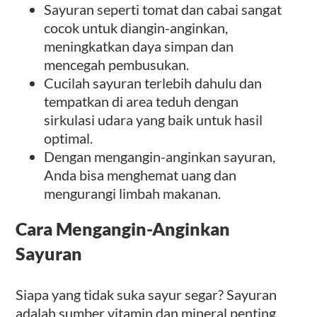
Sayuran seperti tomat dan cabai sangat
cocok untuk diangin-anginkan,
meningkatkan daya simpan dan
mencegah pembusukan.
Cucilah sayuran terlebih dahulu dan
tempatkan di area teduh dengan
sirkulasi udara yang baik untuk hasil
optimal.
Dengan mengangin-anginkan sayuran,
Anda bisa menghemat uang dan
mengurangi limbah makanan.
Cara Mengangin-Anginkan
Sayuran
Siapa yang tidak suka sayur segar? Sayuran
adalah sumber vitamin dan mineral penting