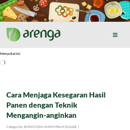
Skip
to
content
Toggle
Naviga
Home
Menyukai ini:
Memuat...
Resep Masakan
Jurnal
Cara Menjaga Kesegaran Hasil
Panen dengan Teknik
Tentang Kami
Mengangin-anginkan
Produk
Categories:
BISNIS DAN UMKM PALM SUGAR
|