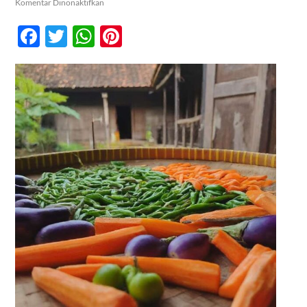
pada
Komentar Dinonaktifkan
Cara
Menjaga
Facebook
Twitter
WhatsApp
Pinterest
Kesegaran
Kontak
Hasil
Panen
dengan
Teknik
Mengangin-
anginkan