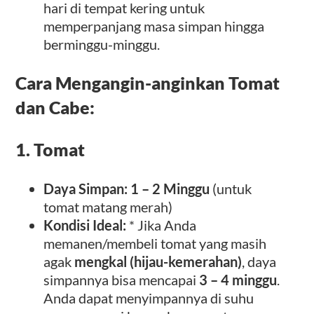
hari di tempat kering untuk
memperpanjang masa simpan hingga
berminggu-minggu.
Cara Mengangin-anginkan Tomat
dan Cabe:
1. Tomat
Daya Simpan:
1 – 2 Minggu
(untuk
tomat matang merah)
Kondisi Ideal:
* Jika Anda
memanen/membeli tomat yang masih
agak
mengkal (hijau-kemerahan)
, daya
simpannya bisa mencapai
3 – 4 minggu
.
Anda dapat menyimpannya di suhu