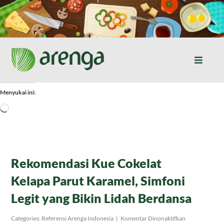
Skip
to
content
Toggle
Naviga
Home
Menyukai ini:
Memuat...
Resep Masakan
Jurnal
Rekomendasi Kue Cokelat
Kelapa Parut Karamel, Simfoni
Tentang Kami
Legit yang Bikin Lidah Berdansa
Produk
pada
Categories:
Referensi Arenga Indonesia
|
Komentar Dinonaktifkan