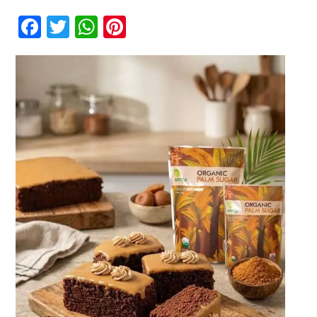
Rekomendasi
Kue
Facebook
Twitter
WhatsApp
Pinterest
Cokelat
Kelapa
Kontak
Parut
Karamel,
Simfoni
Legit
yang
Bikin
Lidah
Berdansa