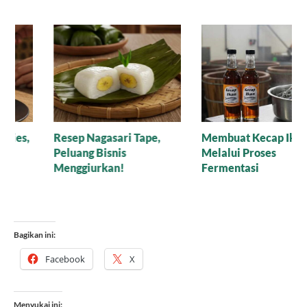
Membuat Kecap Ikan
Mana yang Lebih Bagus
Melalui Proses
untuk Baking: Gula Aren
Fermentasi
Cair Organik atau Versi
Bubuk?
Bagikan ini:
Facebook
X