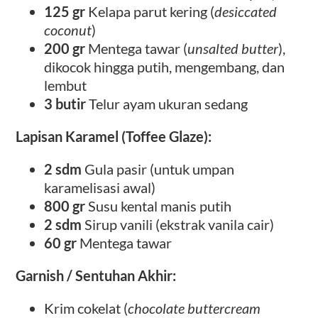
125 gr
Kelapa parut kering (
desiccated
coconut
)
200 gr
Mentega tawar (
unsalted butter
),
dikocok hingga putih, mengembang, dan
lembut
3 butir
Telur ayam ukuran sedang
Lapisan Karamel (Toffee Glaze):
2 sdm
Gula pasir (untuk umpan
karamelisasi awal)
800 gr
Susu kental manis putih
2 sdm
Sirup vanili (ekstrak vanila cair)
60 gr
Mentega tawar
Garnish / Sentuhan Akhir:
Krim cokelat (
chocolate buttercream