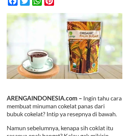
Facebook
Twitter
WhatsApp
Pinterest
Cokelat
Panas
Dari
Kontak
Cokelat
Bubuk
ARENGAINDONESIA.com –
Ingin tahu cara
membuat minuman cokelat panas dari
bubuk cokelat? Intip ya resepnya di bawah.
Namun sebelumnya, kenapa sih coklat itu
rasanya enak banget? Kalau gak mikirin