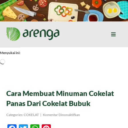
Skip
to
content
Toggle
Naviga
Home
Menyukai ini:
Memuat...
Resep Masakan
Jurnal
Cara Membuat Minuman Cokelat
Panas Dari Cokelat Bubuk
Tentang Kami
pada
Categories:
COKELAT
|
Komentar Dinonaktifkan
Cara
Membuat
Produk
Minuman