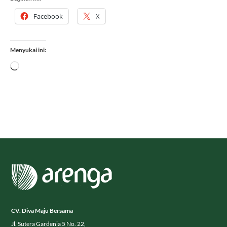
Facebook
X
Menyukai ini:
Memuat...
CV. Diva Maju Bersama
Jl. Sutera Gardenia 5 No. 22,