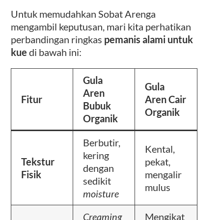
Untuk memudahkan Sobat Arenga
mengambil keputusan, mari kita perhatikan
perbandingan ringkas
pemanis alami untuk
kue
di bawah ini:
Gula
Gula
Aren
Fitur
Aren Cair
Bubuk
Organik
Organik
Berbutir,
Kental,
kering
Tekstur
pekat,
dengan
Fisik
mengalir
sedikit
mulus
moisture
Creaming
Mengikat