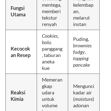
mentega,
kelembap
Fungsi
memberi
an,
Utama
tekstur
melarut
renyah
instan
Cookies
,
Puding,
bolu
brownies
Kecocok
panggang
fudgy
,
an Resep
, taburan
topping
aneka
pancake
kue
Memeran
gkap
Mengunci
Reaksi
udara
kadar air
Kimia
untuk
(
moisture
)
volume
adonan