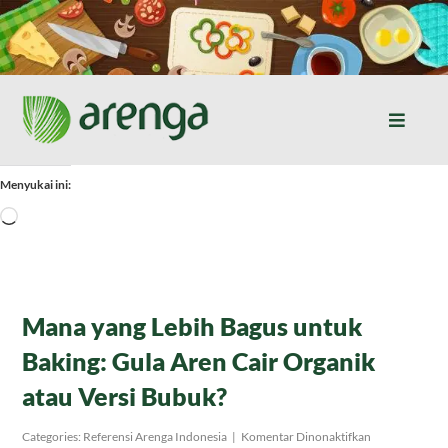
Skip
to
content
Toggle
Naviga
Home
Menyukai ini:
Memuat...
Resep Masakan
Jurnal
Mana yang Lebih Bagus untuk
Baking: Gula Aren Cair Organik
Tentang Kami
atau Versi Bubuk?
Produk
pada
Categories:
Referensi Arenga Indonesia
|
Komentar Dinonaktifkan