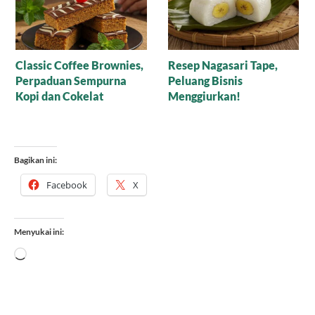
Membuat Kecap Ikan
Rekomendasi Kue
Melalui Proses
Cokelat Kelapa Parut
Fermentasi
Karamel, Simfoni Legit
yang Bikin Lidah
Berdansa
Bagikan ini:
Facebook
X
Menyukai ini:
Memuat...