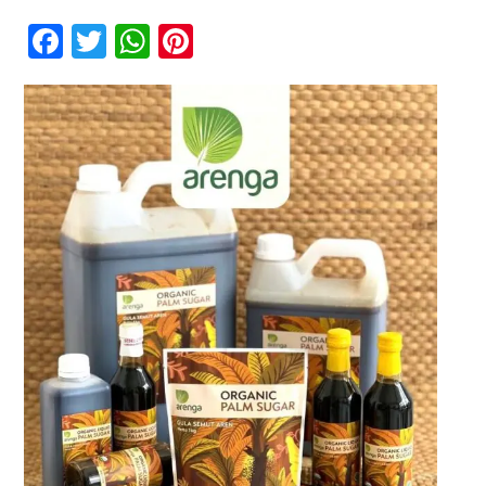
Mana
yang
Facebook
Twitter
WhatsApp
Pinterest
Lebih
Bagus
Kontak
untuk
Baking:
Gula
Aren
Cair
Organik
atau
Versi
Bubuk?