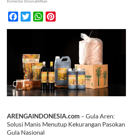
pada
Komentar Dinonaktifkan
Solusi
Manis
Facebook
Twitter
WhatsApp
Pinterest
Menutup
Kontak
Kekurangan
Pasokan
Gula
Nasional
ARENGAINDONESIA.com
– Gula Aren:
Solusi Manis Menutup Kekurangan Pasokan
Gula Nasional