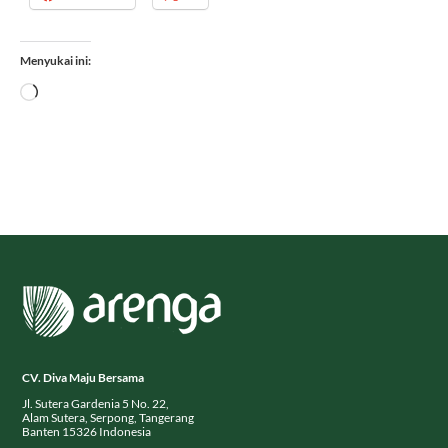
Menyukai ini:
Memuat...
CV. Diva Maju Bersama
Jl. Sutera Gardenia 5 No. 22,
Alam Sutera, Serpong, Tangerang
Banten 15326 Indonesia