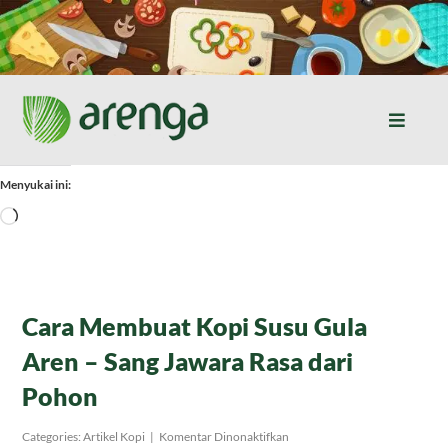
Skip
to
content
Toggle
Naviga
Home
Menyukai ini:
Memuat...
Resep Masakan
Jurnal
Cara Membuat Kopi Susu Gula
Aren – Sang Jawara Rasa dari
Tentang Kami
Pohon
Produk
pada
Categories:
Artikel Kopi
|
Komentar Dinonaktifkan