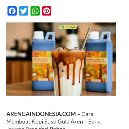
Cara
Membuat
Facebook
Twitter
WhatsApp
Pinterest
Kopi
Susu
Kontak
Gula
Aren
–
Sang
Jawara
Rasa
dari
Pohon
ARENGAINDONESIA.COM –
Cara
Membuat Kopi Susu Gula Aren – Sang
Jawara Rasa dari Pohon.