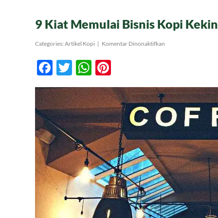
9 Kiat Memulai Bisnis Kopi Kekin
pada
Categories:
Artikel Kopi
|
Komentar Dinonaktifkan
9
Kiat
Facebook
Twitter
WhatsApp
Pinterest
Memulai
Bisnis
Kopi
Kekinian