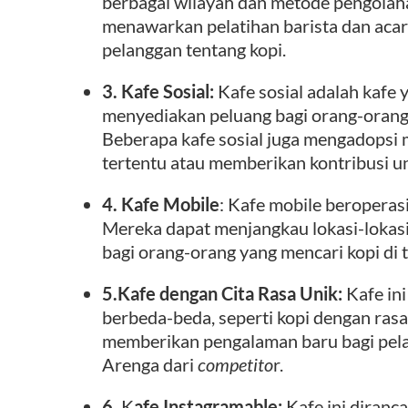
berbagai wilayah dan metode pengolah
menawarkan pelatihan barista dan aca
pelanggan tentang kopi.
3. Kafe Sosial:
Kafe sosial adalah kafe 
menyediakan peluang bagi orang-orang
Beberapa kafe sosial juga mengadopsi
tertentu atau memberikan kontribusi un
4. Kafe Mobile
: Kafe mobile beroperasi
Mereka dapat menjangkau lokasi-lokasi
bagi orang-orang yang mencari kopi di 
5.Kafe dengan Cita Rasa Unik:
Kafe ini
berbeda-beda, seperti kopi dengan rasa 
memberikan pengalaman baru bagi pel
Arenga dari
competito
r.
6.
K
afe Instagramable:
Kafe ini diranc