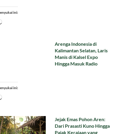
enyukai ini:
Memuat...
Arenga Indonesia di
Kalimantan Selatan, Laris
Manis di Kalsel Expo
Hingga Masuk Radio
enyukai ini:
Memuat...
Jejak Emas Pohon Aren:
Dari Prasasti Kuno Hingga
Pajak Kerajaan yang