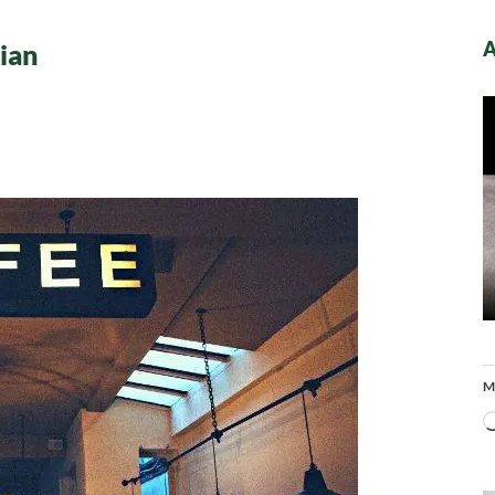
A
ian
M