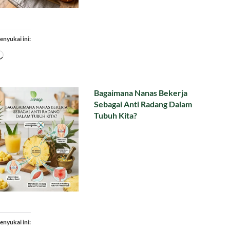
enyukai ini:
Memuat...
Bagaimana Nanas Bekerja
Sebagai Anti Radang Dalam
Tubuh Kita?
enyukai ini: