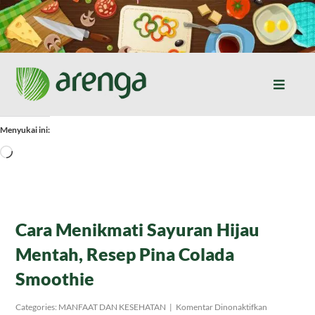
Skip
to
content
Toggle
Naviga
Home
Menyukai ini:
Memuat...
Resep Masakan
Jurnal
Cara Menikmati Sayuran Hijau
Mentah, Resep Pina Colada
Tentang Kami
Smoothie
Produk
pada
Categories:
MANFAAT DAN KESEHATAN
|
Komentar Dinonaktifkan