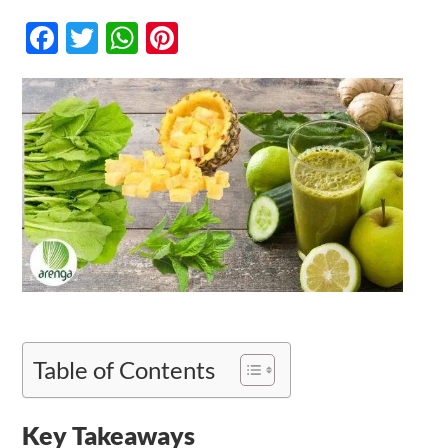
Cara
Menikmati
Facebook
Twitter
WhatsApp
Pinterest
Sayuran
Hijau
Kontak
Mentah,
Resep
Pina
Colada
Smoothie
Table of Contents
Key Takeaways