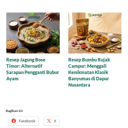
Manisnya Cokelat
Puding Tempe untuk
Cornflakes Gula Aren,
Anak yang Suka Pilih-
Mari Nikmati Camilan
Pilih Makanan
Sehat yang Mewah
Bagikan ini:
Facebook
X