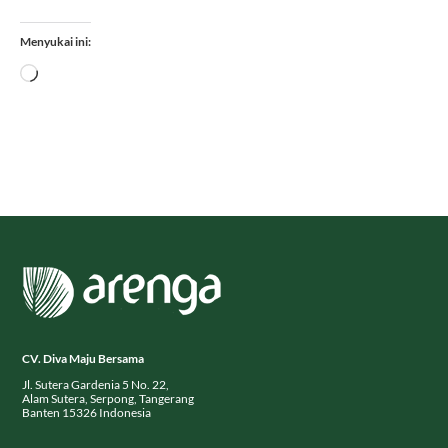
Menyukai ini:
Memuat...
CV. Diva Maju Bersama
Jl. Sutera Gardenia 5 No. 22,
Alam Sutera, Serpong, Tangerang
Banten 15326 Indonesia