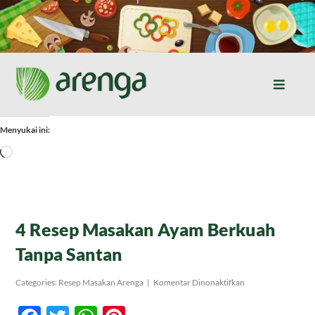
Skip
to
content
Toggle
Naviga
Home
Menyukai ini:
Memuat...
Resep Masakan
Jurnal
4 Resep Masakan Ayam Berkuah
Tanpa Santan
Tentang Kami
pada
Categories:
Resep Masakan Arenga
|
Komentar Dinonaktifkan
4
Resep
Produk
Masakan