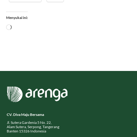
Menyukai ini:
Memuat...
CV. Diva Maju Bersama
Jl. Sutera Gardenia 5 No. 22,
Alam Sutera, Serpong, Tangerang
Banten 15326 Indonesia