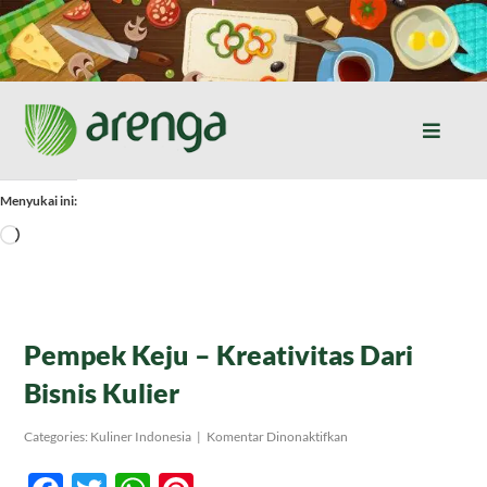
Skip
to
content
Toggle
Naviga
Home
Menyukai ini:
Memuat...
Resep Masakan
Jurnal
Pempek Keju – Kreativitas Dari
Bisnis Kulier
Tentang Kami
pada
Categories:
Kuliner Indonesia
|
Komentar Dinonaktifkan
Pempek
Keju
Produk
–