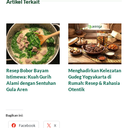
Artikel Terkait
Nasi Tim Lapis Ayam
Kilau Karamel Arenga
dalam Sate Sapi Manis:
Rahasia Kelezatan yang
Menggoda Lidah
Bagikan ini:
Facebook
X