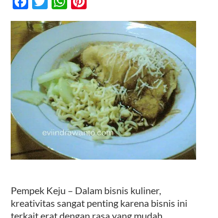
Facebook
Twitter
WhatsApp
Pinterest
Kreativitas
Dari
Bisnis
Kontak
Kulier
Pempek Keju – Dalam bisnis kuliner,
kreativitas sangat penting karena bisnis ini
terkait erat dengan rasa yang mudah