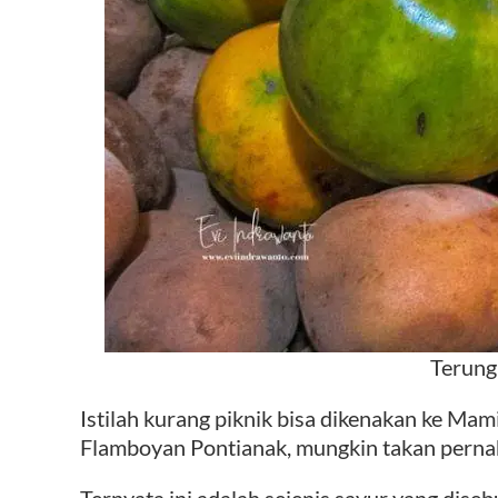
Terun
Istilah kurang piknik bisa dikenakan ke Mam
Flamboyan Pontianak, mungkin takan pernah 
Ternyata ini adalah sejenis sayur yang dise