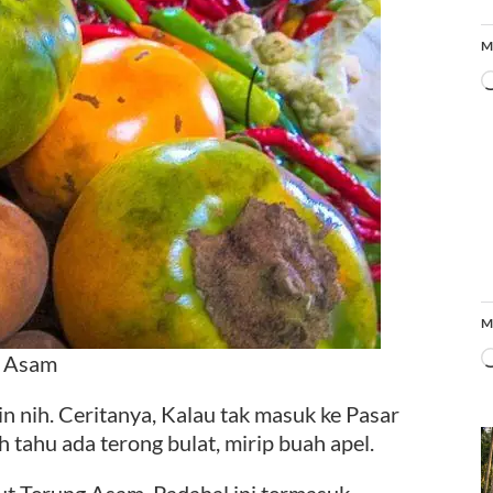
M
M
g Asam
in nih. Ceritanya, Kalau tak masuk ke Pasar
tahu ada terong bulat, mirip buah apel.
but Terung Asam. Padahal ini termasuk