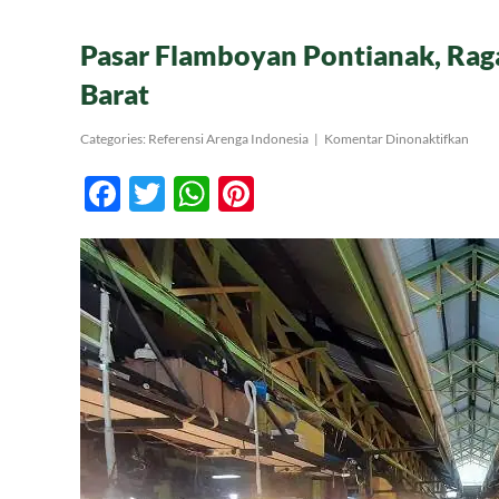
Pasar Flamboyan Pontianak, Ra
Barat
pada
Categories:
Referensi Arenga Indonesia
|
Komentar Dinonaktifkan
Pasa
Flam
Facebook
Twitter
WhatsApp
Pinterest
Ponti
Rag
Maka
Lokal
Kali
Bara