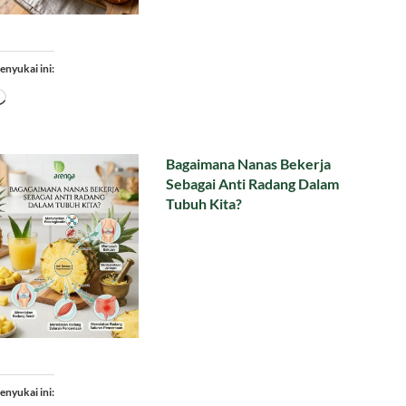
enyukai ini:
Memuat...
Bagaimana Nanas Bekerja
Sebagai Anti Radang Dalam
Tubuh Kita?
enyukai ini: