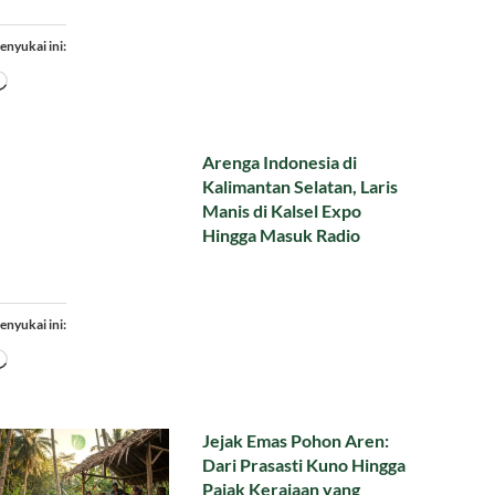
enyukai ini:
Memuat...
Arenga Indonesia di
Kalimantan Selatan, Laris
Manis di Kalsel Expo
Hingga Masuk Radio
enyukai ini:
Memuat...
Jejak Emas Pohon Aren:
Dari Prasasti Kuno Hingga
Pajak Kerajaan yang