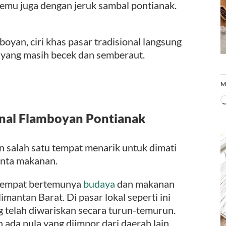
temu juga dengan jeruk sambal pontianak.
oyan, ciri khas pasar tradisional langsung
a yang masih becek dan semberaut.
M
onal Flamboyan Pontianak
an salah satu tempat menarik untuk dimati
cinta makanan.
h tempat bertemunya
budaya
dan makanan
mantan Barat. Di pasar lokal seperti ini
 telah diwariskan secara turun-temurun.
ada pula yang diimpor dari daerah lain.