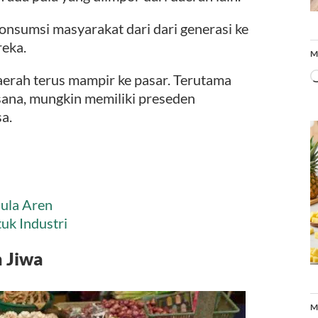
onsumsi masyarakat dari dari generasi ke
reka.
M
 daerah terus mampir ke pasar. Terutama
sana, mungkin memiliki preseden
a.
ula Aren
uk Industri
 Jiwa
M