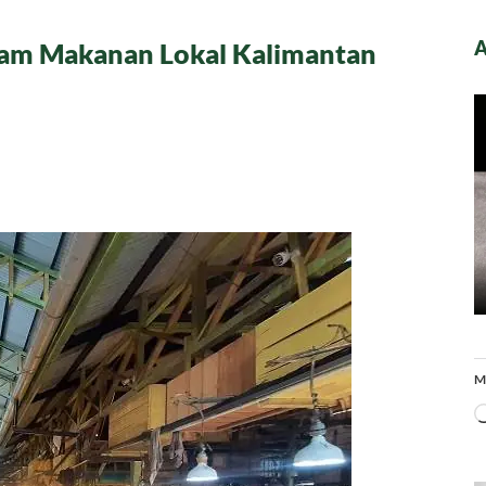
A
gam Makanan Lokal Kalimantan
r
boyan
anak,
am
nan
mantan
t
M