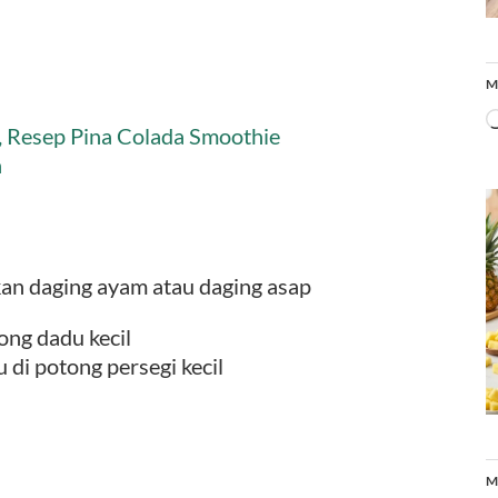
M
 Resep Pina Colada Smoothie
n
an daging ayam atau daging asap
ong dadu kecil
 di potong persegi kecil
M