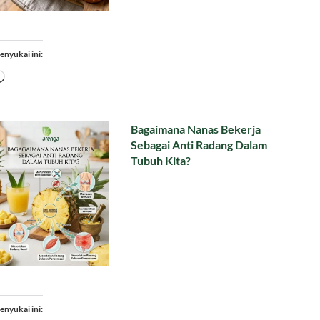
enyukai ini:
Memuat...
Bagaimana Nanas Bekerja
Sebagai Anti Radang Dalam
Tubuh Kita?
enyukai ini: