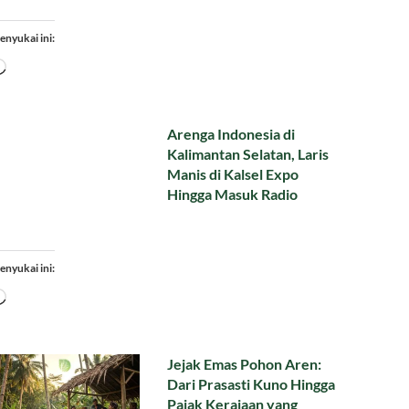
enyukai ini:
Memuat...
Arenga Indonesia di
Kalimantan Selatan, Laris
Manis di Kalsel Expo
Hingga Masuk Radio
enyukai ini:
Memuat...
Jejak Emas Pohon Aren:
Dari Prasasti Kuno Hingga
Pajak Kerajaan yang