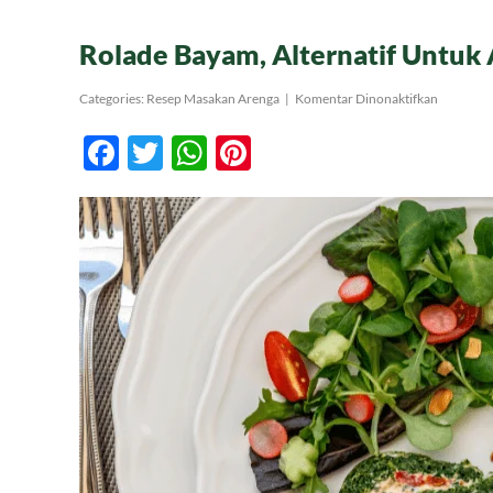
Rolade Bayam, Alternatif Untuk
pada
Categories:
Resep Masakan Arenga
|
Komentar Dinonaktifkan
Rolade
Bayam,
Facebook
Twitter
WhatsApp
Pinterest
Alternatif
Untuk
Anak-
Anak
yang
Tak
Suka
Sayur