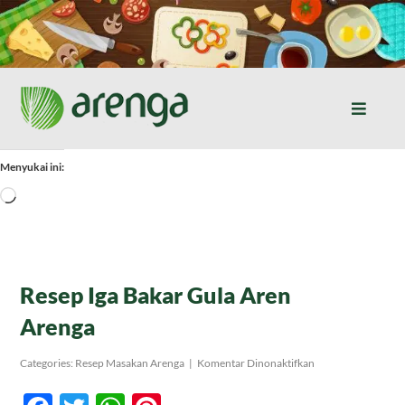
Skip
to
content
Toggle
Naviga
Home
Menyukai ini:
Memuat...
Resep Masakan
Jurnal
Resep Iga Bakar Gula Aren
Arenga
Tentang Kami
pada
Categories:
Resep Masakan Arenga
|
Komentar Dinonaktifkan
Resep
Iga
Produk
Bakar