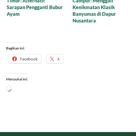
Cornflakes Gula Aren,
Anak yang Suka Pilih-
Mari Nikmati Camilan
Pilih Makanan
Sehat yang Mewah
Bagikan ini:
Facebook
X
Menyukai ini:
Memuat...