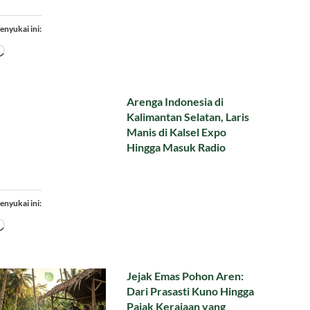
enyukai ini:
Memuat...
Arenga Indonesia di
Kalimantan Selatan, Laris
Manis di Kalsel Expo
Hingga Masuk Radio
enyukai ini:
Memuat...
Jejak Emas Pohon Aren:
Dari Prasasti Kuno Hingga
Pajak Kerajaan yang