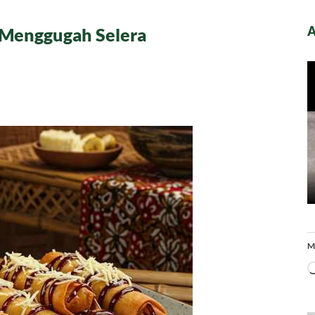
A
 Menggugah Selera
ah
M