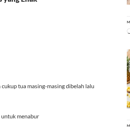
M
 cukup tua masing-masing dibelah lalu
a untuk menabur
M