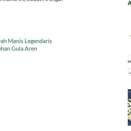
A
yah Manis Legendaris
uhan Gula Aren
M