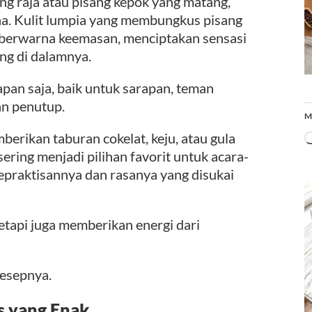
ng raja atau pisang kepok yang matang,
a. Kulit lumpia yang membungkus pisang
 berwarna keemasan, menciptakan sensasi
ng di dalamnya.
apan saja, baik untuk sarapan, teman
an penutup.
M
erikan taburan cokelat, keju, atau gula
 sering menjadi pilihan favorit untuk acara-
epraktisannya dan rasanya yang disukai
etapi juga memberikan energi dari
resepnya.
s yang Enak