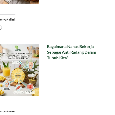
enyukai ini:
Memuat...
Bagaimana Nanas Bekerja
Sebagai Anti Radang Dalam
Tubuh Kita?
enyukai ini: