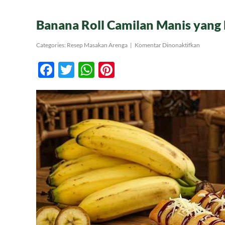
Banana Roll Camilan Manis yang
pada
Categories:
Resep Masakan Arenga
|
Komentar Dinonaktifkan
Banana
Roll
Facebook
Twitter
WhatsApp
Pinterest
Camilan
Manis
yang
Menggug
Selera