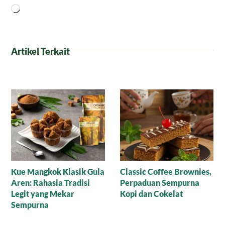
Memuat...
Artikel Terkait
Resep Nagasari Tape,
Mana yang Lebih Bagus
Peluang Bisnis
untuk Baking: Gula Aren
Menggiurkan!
Cair Organik atau Versi
Bubuk?