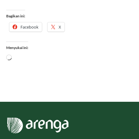
Bagikan ini:
Facebook
X
Menyukai ini:
Memuat...