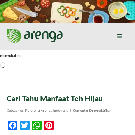
Skip
to
content
Toggle
Naviga
Home
Menyukai ini:
Memuat...
Resep Masakan
Jurnal
Cari Tahu Manfaat Teh Hijau
pada
Categories:
Referensi Arenga Indonesia
|
Komentar Dinonaktifkan
Tentang Kami
Cari
Tahu
Facebook
Twitter
WhatsApp
Pinterest
Manfaat
Teh
Produk
Hijau