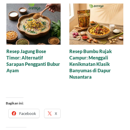
Manisnya Cokelat
Puding Tempe untuk
Cornflakes Gula Aren,
Anak yang Suka Pilih-
Mari Nikmati Camilan
Pilih Makanan
Sehat yang Mewah
Bagikan ini:
Facebook
X
Menyukai ini: