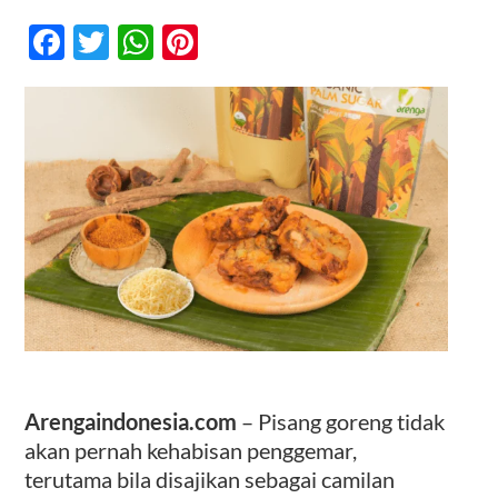
Cara
Mudah
Facebook
Twitter
WhatsApp
Pinterest
Membuat
Pisang
Kontak
Goreng
Gula
Merah
yang
Lezat
di
Rumah
Arengaindonesia.com
– Pisang goreng tidak
akan pernah kehabisan penggemar,
terutama bila disajikan sebagai camilan