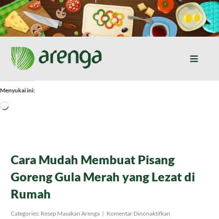
Skip
to
content
Toggle
Naviga
Home
Menyukai ini:
Memuat...
Resep Masakan
Jurnal
Cara Mudah Membuat Pisang
Goreng Gula Merah yang Lezat di
Tentang Kami
Rumah
Produk
pada
Categories:
Resep Masakan Arenga
|
Komentar Dinonaktifkan