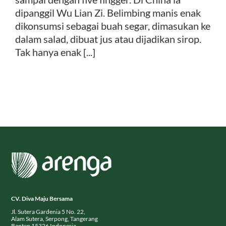
dipanggil Wu Lian Zi. Belimbing manis enak
dikonsumsi sebagai buah segar, dimasukan ke
Kontak
dalam salad, dibuat jus atau dijadikan sirop.
Tak hanya enak [...]
CV. Diva Maju Bersama
Jl. Sutera Gardenia 5 No. 22,
Alam Sutera, Serpong, Tangerang
Banten 15326 Indonesia