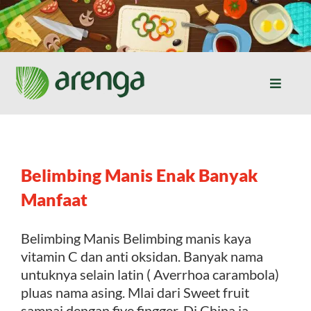
Skip
to
content
Toggle
Naviga
Home
Resep Masakan
Belimbing Manis Enak Banyak
Manfaat
Jurnal
Belimbing Manis Belimbing manis kaya
vitamin C dan anti oksidan. Banyak nama
Tentang Kami
untuknya selain latin ( Averrhoa carambola)
pluas nama asing. Mlai dari Sweet fruit
Produk
sampai dengan five fingger. Di China ia