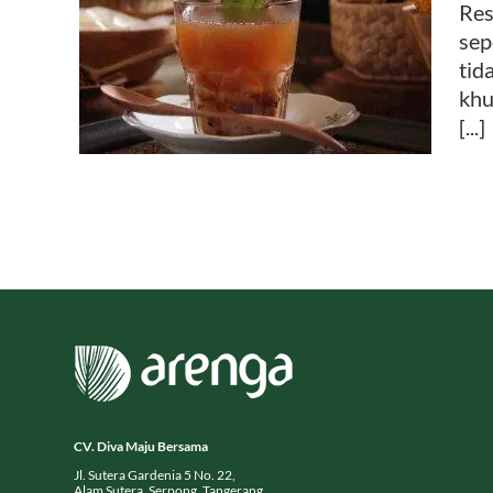
Res
, 4
sep
ntuk
tid
khu
[...]
CV. Diva Maju Bersama
Jl. Sutera Gardenia 5 No. 22,
Alam Sutera, Serpong, Tangerang