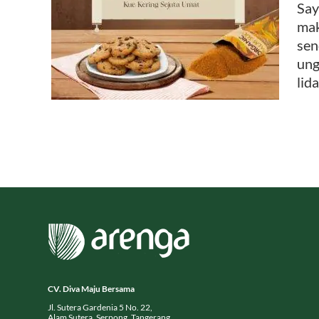
Say
mak
colate
sen
ung
lida
CV. Diva Maju Bersama
Jl. Sutera Gardenia 5 No. 22,
Alam Sutera, Serpong, Tangerang