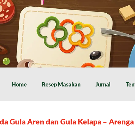
Home
Resep Masakan
Jurnal
Ten
da Gula Aren dan Gula Kelapa – Arenga