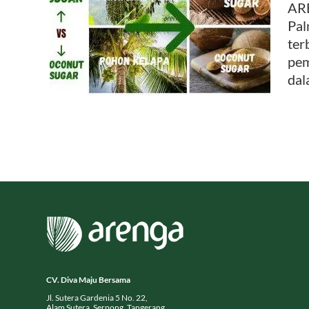
ARE
Pal
apa –
ter
ugar
pem
R
dala
CV. Diva Maju Bersama
Jl. Sutera Gardenia 5 No. 22,
Alam Sutera, Serpong, Tangerang