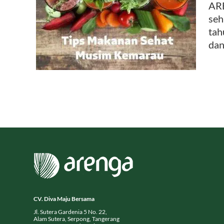
ARE
Musim
seh
njaga
tah
dan
CV. Diva Maju Bersama
Jl. Sutera Gardenia 5 No. 22,
Alam Sutera, Serpong, Tangerang