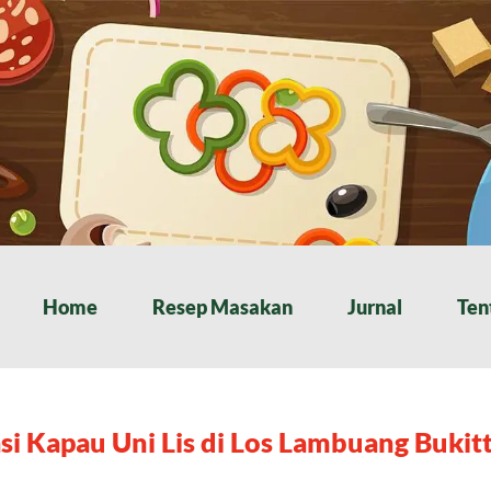
Home
Resep Masakan
Jurnal
Ten
si Kapau Uni Lis di Los Lambuang Bukitt