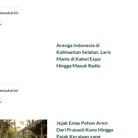
enyukai ini:
Memuat...
Arenga Indonesia di
Kalimantan Selatan, Laris
Manis di Kalsel Expo
Hingga Masuk Radio
enyukai ini:
Memuat...
Jejak Emas Pohon Aren:
Dari Prasasti Kuno Hingga
Pajak Kerajaan yang