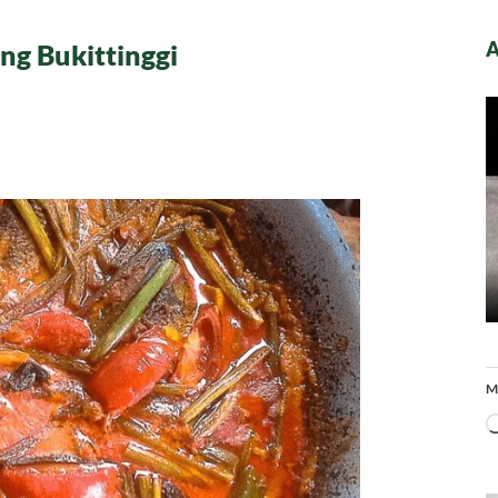
A
ng Bukittinggi
M