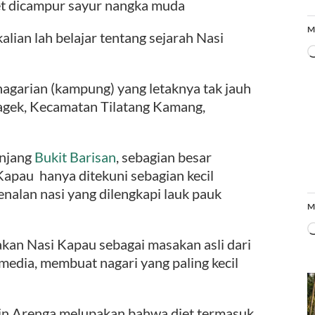
get dicampur sayur nangka muda
M
ian lah belajar tentang sejarah Nasi
agarian (kampung) yang letaknya tak jauh
agek, Kecamatan Tilatang Kamang,
anjang
Bukit Barisan
, sebagian besar
apau hanya ditekuni sebagian kecil
nalan nasi yang dilengkapi lauk pauk
M
akan Nasi Kapau sebagai masakan asli dari
 media, membuat nagari yang paling kecil
in Arenga melupakan bahwa diet termasuk