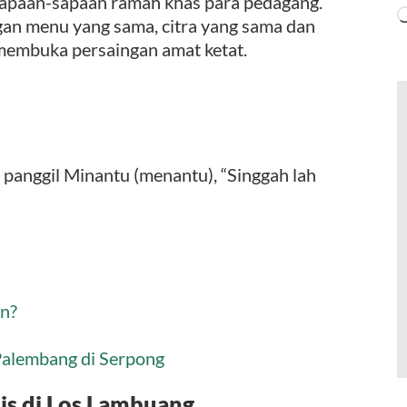
sapaan-sapaan ramah khas para pedagang.
an menu yang sama, citra yang sama dan
membuka persaingan amat ketat.
 panggil Minantu (menantu), “Singgah lah
in?
alembang di Serpong
is di Los Lambuang