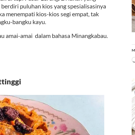
erdiri puluhan kios yang spesialisasinya
a menempati kios-kios segi empat, tak
angku-bangku kayu.
tau amai-amai dalam bahasa Minangkabau.
M
tinggi