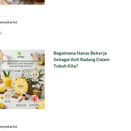
enyukai ini:
Memuat...
Bagaimana Nanas Bekerja
Sebagai Anti Radang Dalam
Tubuh Kita?
enyukai ini: