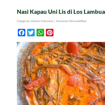
Nasi Kapau Uni Lis di Los Lambua
pada
Categories:
Kuliner Indonesia
|
Komentar Dinonaktifkan
Nasi
Kapau
Facebook
Twitter
WhatsApp
Pinterest
Uni
Lis
di
Los
Lambuang
Bukittinggi