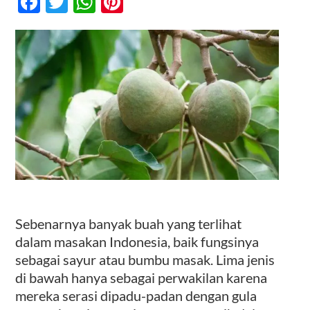
Facebook
Twitter
WhatsApp
Pinterest
Dapur
dari
Buah
Kontak
–
Bikin
Tambah
Semangat
Makan
Sebenarnya banyak buah yang terlihat
dalam masakan Indonesia, baik fungsinya
sebagai sayur atau bumbu masak. Lima jenis
di bawah hanya sebagai perwakilan karena
mereka serasi dipadu-padan dengan gula