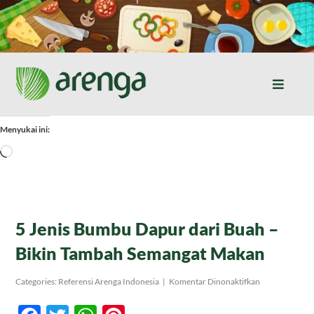
Skip
to
content
Toggle
Naviga
Home
Menyukai ini:
Memuat...
Resep Masakan
Jurnal
5 Jenis Bumbu Dapur dari Buah –
Bikin Tambah Semangat Makan
Tentang Kami
pada
Categories:
Referensi Arenga Indonesia
|
Komentar Dinonaktifkan
5
Jenis
Produk
Bumbu