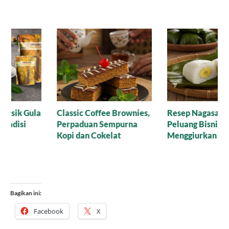
Resep Nagasari Tape,
Mana yang Lebih Bagus
Peluang Bisnis
untuk Baking: Gula Aren
Menggiurkan!
Cair Organik atau Versi
Bubuk?
Bagikan ini:
Facebook
X