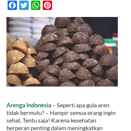
Facebook
Twitter
WhatsApp
Pinterest
Seharusnya
Bermutu
Baik
Kontak
Tapi
Tidak
Selalu,
Mengapa?
Arenga Indonesia
– Seperti apa gula aren
tidak bermutu? – Hampir semua orang ingin
sehat. Tentu saja! Karena kesehatan
berperan penting dalam meningkatkan