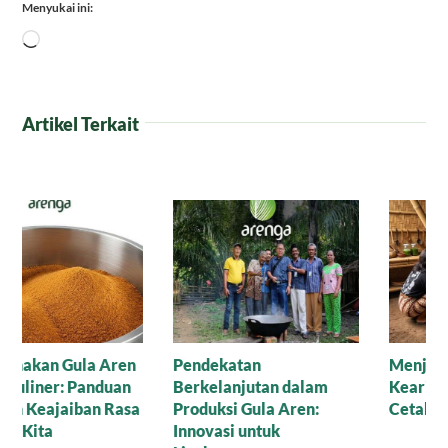
Menyukai ini:
Memuat...
Artikel Terkait
Menjejak Sejarah dan
Perbedaan Gula Aren
Kearifan Lokal di Balik
dan Gula Merah: Si Manis
Cetakan Gula Batok
Mana yang Paling Setia
Menemani Harimu?