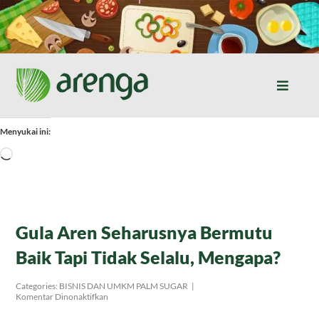
Skip
to
content
Toggle
Naviga
Home
Menyukai ini:
Memuat...
Resep Masakan
Jurnal
Gula Aren Seharusnya Bermutu
Baik Tapi Tidak Selalu, Mengapa?
Tentang Kami
Categories:
BISNIS DAN UMKM PALM SUGAR
|
pada
Komentar Dinonaktifkan
Gula
Produk
Aren