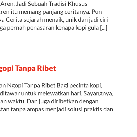
en, Jadi Sebuah Tradisi Khusus
 Aren itu memang panjang ceritanya. Pun
 Cerita sejarah menaik, unik dan jadi ciri
ga pernah penasaran kenapa kopi gula [...]
opi Tanpa Ribet
n Ngopi Tanpa Ribet Bagi pecinta kopi,
 ditawar untuk melewatkan hari. Sayangnya,
n waktu. Dan juga diribetkan dengan
stan tanpa ampas menjadi solusi praktis dan