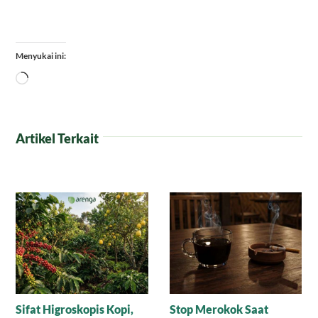
Menyukai ini:
Memuat...
Artikel Terkait
Saat
Misteri Secangkir Kopi,
Tradisi Unik Mi