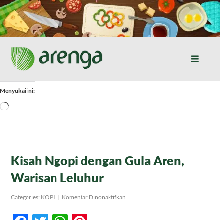
Skip
to
content
Toggle
Naviga
Home
Menyukai ini:
Memuat...
Resep Masakan
Jurnal
Kisah Ngopi dengan Gula Aren,
Warisan Leluhur
Tentang Kami
pada
Categories:
KOPI
|
Komentar Dinonaktifkan
Kisah
Ngopi
Produk
dengan