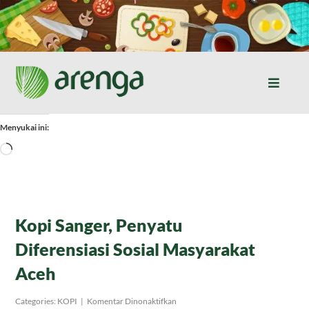
Skip
to
content
Toggle
Naviga
Home
Menyukai ini:
Memuat...
Resep Masakan
Jurnal
Kopi Sanger, Penyatu
Diferensiasi Sosial Masyarakat
Tentang Kami
Aceh
Produk
pada
Categories:
KOPI
|
Komentar Dinonaktifkan