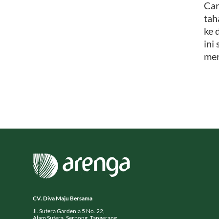
Car
tah
ke 
ini
mer
CV. Diva Maju Bersama
Jl. Sutera Gardenia 5 No. 22,
Alam Sutera, Serpong, Tangerang