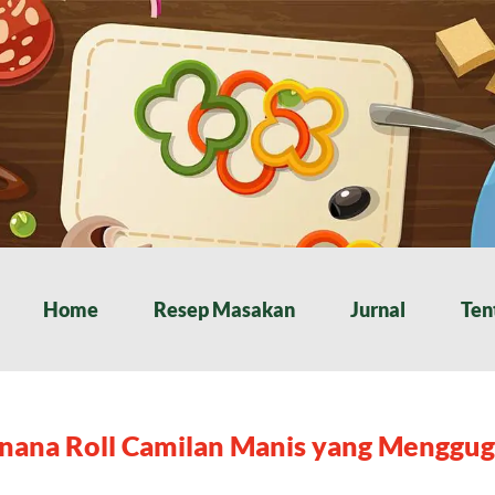
Home
Resep Masakan
Jurnal
Ten
nana Roll Camilan Manis yang Menggug