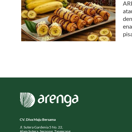
ARE
ata
yang
den
ena
pis
CV. Diva Maju Bersama
Jl. Sutera Gardenia 5 No. 22,
Alam Sutera, Serpong, Tangerang