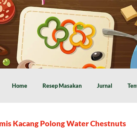
Home
Resep Masakan
Jurnal
Ten
mis Kacang Polong Water Chestnuts