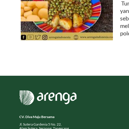
Tum
yan
er
seb
mel
polo
CV. Diva Maju Bersama
Jl. Sutera Gardenia 5 No. 22,
Alam Sutera, Serpong, Tangerang