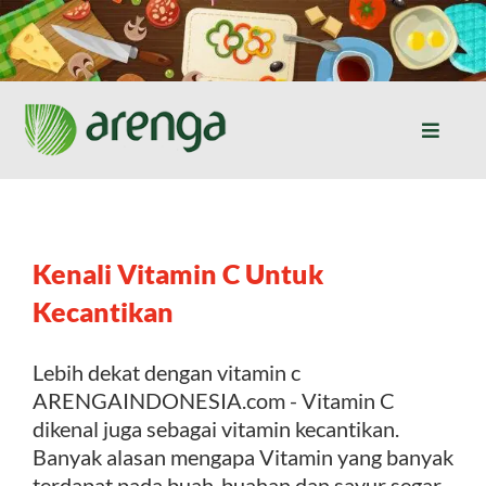
Skip
to
content
Toggle
Naviga
Home
Resep Masakan
Kenali Vitamin C Untuk
Kecantikan
Jurnal
Lebih dekat dengan vitamin c
ARENGAINDONESIA.com - Vitamin C
Tentang Kami
dikenal juga sebagai vitamin kecantikan.
Banyak alasan mengapa Vitamin yang banyak
Produk
terdapat pada buah-buahan dan sayur segar