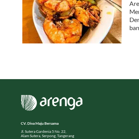
Are
Men
gar –
Den
mmy
ban
CV. Diva Maju Bersama
Jl. Sutera Gardenia 5 No. 22,
Alam Sutera, Serpong, Tangerang